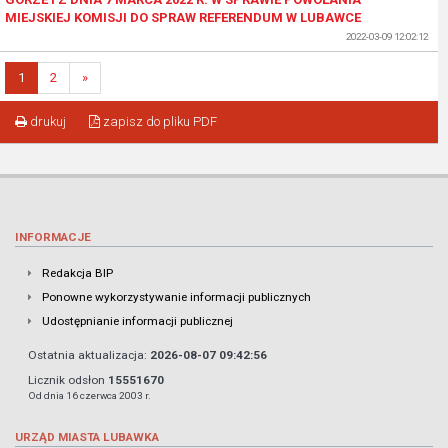
MIEJSKIEJ KOMISJI DO SPRAW REFERENDUM W LUBAWCE
2022-03-09 12:02:12
1
2
»
drukuj
zapisz do pliku PDF
INFORMACJE
Redakcja BIP
Ponowne wykorzystywanie informacji publicznych
Udostępnianie informacji publicznej
Ostatnia aktualizacja:
2026-08-07 09:42:56
Licznik odsłon
15551670
Od dnia 16 czerwca 2003 r.
URZĄD MIASTA LUBAWKA