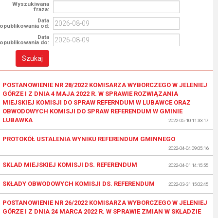
Wyszukiwana
fraza:
Data
opublikowania od:
Data
opublikowania do:
POSTANOWIENIE NR 28/2022 KOMISARZA WYBORCZEGO W JELENIEJ
GÓRZE I Z DNIA 4 MAJA 2022 R. W SPRAWIE ROZWIĄZANIA
MIEJSKIEJ KOMISJI DO SPRAW REFERNDUM W LUBAWCE ORAZ
OBWODOWYCH KOMISJI DO SPRAW REFERENDUM W GMINIE
LUBAWKA
2022-05-10 11:33:17
PROTOKÓŁ USTALENIA WYNIKU REFERENDUM GMINNEGO
2022-04-04 09:05:16
SKLAD MIEJSKIEJ KOMISJI DS. REFERENDUM
2022-04-01 14:15:55
SKŁADY OBWODOWYCH KOMISJI DS. REFERENDUM
2022-03-31 15:02:45
POSTANOWIENIE NR 26/2022 KOMISARZA WYBORCZEGO W JELENIEJ
GÓRZE I Z DNIA 24 MARCA 2022 R. W SPRAWIE ZMIAN W SKŁADZIE