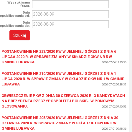
Wyszukiwana
fraza:
Data
opublikowania od:
Data
opublikowania do:
POSTANOWIENIE NR 223/2020 KW W JELENIEJ GÓRZE I Z DNIA 6
LIPCAA 2020 R. W SPRAWIE ZMIANY W SKŁADZIE OKW NR 5 W
GMINIE LUBAWKA
2020-07-06 12:25:36
POSTANOWIENIE NR 210/2020 KW W JELENIEJ GÓRZE I Z DNIA 1
LIPCA 2020 R. W SPRAWIE ZMIANY W SKŁADZIE OKW NR 1 W GMINIE
LUBAWKA
2020-07-02 09:38:39
OBWIESZCZENIE PKW Z DNIA 30 CZERWCA 2020 R. O KANDYDATACH
NA PREZYDENTA RZECZYPOSPOLITEJ POLSKIEJ W PONOWYM
GŁOSOWANIU.
2020-07-02 07:10:52
POSTANOWIENIE NR 205/2020 KW W JELENIEJ GÓRZE I Z DNIA 30
CZERWCA 2020 R. W SPRAWIE ZMIANY W SKŁADZIE OKW NR 3 W
GMINIE LUBAWKA
2020-07-01 09:48:36