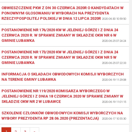
OBWIESZCZENIE PKW Z DN 30 CZERWCA 2020R O KANDYDATACH W
PONOWNYM GŁOSOWANIU W WYBORACH NA PREZYDENTA
RZECZYPOSPOLITEJ POLSKIEJ W DNIA 12 LIPCA 2020R
2020-06-30 10:59:50
POSTANOWIENIE NR 176/2020 KW W JELENIEJ GÓRZE I Z DNIA 24
CZERWCA 2020 R. W SPRAWIE ZMIANY W SKŁADZIE OKW NR 6 W
GMINIE LUBAWKA
2020-06-25 07:24:24
POSTANOWIENIE NR 173/2020 KW W JELENIEJ GÓRZE I Z DNIA 24
CZERWCA 2020 R. W SPRAWIE ZMIANY W SKŁADZIE OKW NR 5 W
GMINIE LUBAWKA
2020-06-25 07:22:33
INFORMACJA O SKŁADACH OBWODOWYCH KOMISJI WYBORCZYCH
NA TERENIE GMINY LUBAWKA
2020-06-19 11:29:08
POSTANOWIENIE NR 119/2020 KOMISARZA WYBORCZEGO W
JELENIEJ GÓRZE I Z DNIA 18 CZERWCA 2020 W SPRAWIE ZMIANY W
SKŁADZIE OKW NR 2 W LUBAWCE
2020-06-19 11:01:15
SZKOLENIE CZŁONKÓW OBWODOWYCH KOMISJI WYBORCZYCH NA
WYBORY PREZYDENTA RP 28.06.2020 (PREZENTACJA)
2020-06-17 10:55:30
1
2
3
»