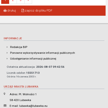
drukuj
zapisz do pliku PDF
INFORMACJE
Redakcja BIP
Ponowne wykorzystywanie informacji publicznych
Udostępnianie informacji publicznej
Ostatnia aktualizacja:
2026-08-07 09:42:56
Licznik odsłon
15551713
Od dnia 16 czerwca 2003 r.
URZĄD MIASTA LUBAWKA
Adres: Pl. Wolności 1
58-420 Lubawka
E-mail:
lubawka@lubawka.eu