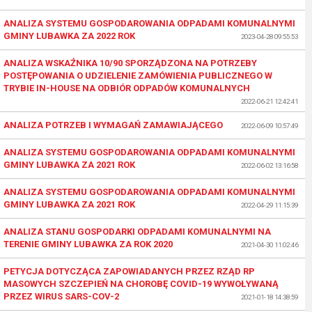
ANALIZA SYSTEMU GOSPODAROWANIA ODPADAMI KOMUNALNYMI
GMINY LUBAWKA ZA 2022 ROK
2023-04-28 09:55:53
ANALIZA WSKAŹNIKA 10/90 SPORZĄDZONA NA POTRZEBY
POSTĘPOWANIA O UDZIELENIE ZAMÓWIENIA PUBLICZNEGO W
TRYBIE IN-HOUSE NA ODBIÓR ODPADÓW KOMUNALNYCH
2022-06-21 12:42:41
ANALIZA POTRZEB I WYMAGAŃ ZAMAWIAJĄCEGO
2022-06-09 10:57:49
ANALIZA SYSTEMU GOSPODAROWANIA ODPADAMI KOMUNALNYMI
GMINY LUBAWKA ZA 2021 ROK
2022-06-02 13:16:58
ANALIZA SYSTEMU GOSPODAROWANIA ODPADAMI KOMUNALNYMI
GMINY LUBAWKA ZA 2021 ROK
2022-04-29 11:15:39
ANALIZA STANU GOSPODARKI ODPADAMI KOMUNALNYMI NA
TERENIE GMINY LUBAWKA ZA ROK 2020
2021-04-30 11:02:46
PETYCJA DOTYCZĄCA ZAPOWIADANYCH PRZEZ RZĄD RP
MASOWYCH SZCZEPIEŃ NA CHOROBĘ COVID-19 WYWOŁYWANĄ
PRZEZ WIRUS SARS-COV-2
2021-01-18 14:38:59