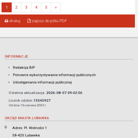
1
2
3
4
5
»
drukuj
zapisz do pliku PDF
INFORMACJE
Redakcja BIP
Ponowne wykorzystywanie informacji publicznych
Udostępnianie informacji publicznej
Ostatnia aktualizacja:
2026-08-07 09:42:56
Licznik odsłon
15545927
Od dnia 16 czerwca 2003 r.
URZĄD MIASTA LUBAWKA
Adres: Pl. Wolności 1
58-420 Lubawka