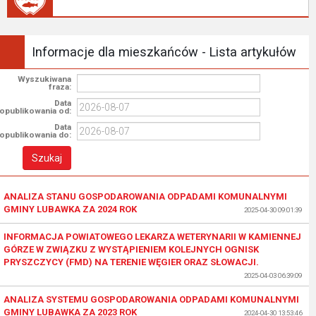
Informacje dla mieszkańców - Lista artykułów
Wyszukiwana
fraza:
Data
opublikowania od:
Data
opublikowania do:
ANALIZA STANU GOSPODAROWANIA ODPADAMI KOMUNALNYMI
GMINY LUBAWKA ZA 2024 ROK
2025-04-30 09:01:39
INFORMACJA POWIATOWEGO LEKARZA WETERYNARII W KAMIENNEJ
GÓRZE W ZWIĄZKU Z WYSTĄPIENIEM KOLEJNYCH OGNISK
PRYSZCZYCY (FMD) NA TERENIE WĘGIER ORAZ SŁOWACJI.
2025-04-03 06:39:09
ANALIZA SYSTEMU GOSPODAROWANIA ODPADAMI KOMUNALNYMI
GMINY LUBAWKA ZA 2023 ROK
2024-04-30 13:53:46