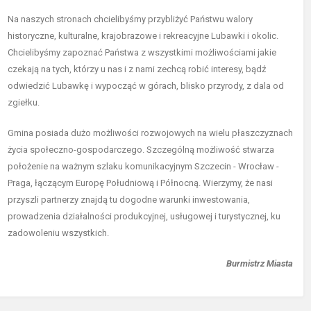
Na naszych stronach chcielibyśmy przybliżyć Państwu walory
historyczne, kulturalne, krajobrazowe i rekreacyjne Lubawki i okolic.
Chcielibyśmy zapoznać Państwa z wszystkimi możliwościami jakie
czekają na tych, którzy u nas i z nami zechcą robić interesy, bądź
odwiedzić Lubawkę i wypocząć w górach, blisko przyrody, z dala od
zgiełku.
Gmina posiada dużo możliwości rozwojowych na wielu płaszczyznach
życia społeczno-gospodarczego. Szczególną możliwość stwarza
położenie na ważnym szlaku komunikacyjnym Szczecin - Wrocław -
Praga, łączącym Europę Południową i Północną. Wierzymy, że nasi
przyszli partnerzy znajdą tu dogodne warunki inwestowania,
prowadzenia działalności produkcyjnej, usługowej i turystycznej, ku
zadowoleniu wszystkich.
Burmistrz Miasta