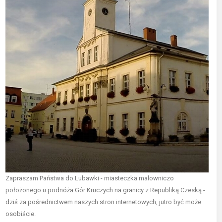
Zapraszam Państwa do Lubawki - miasteczka malowniczo
położonego u podnóża Gór Kruczych na granicy z Republiką Czeską -
dziś za pośrednictwem naszych stron internetowych, jutro być może
osobiście.