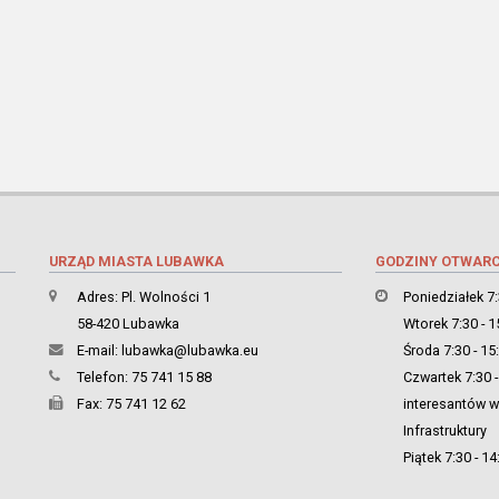
URZĄD MIASTA LUBAWKA
GODZINY OTWARC
Adres: Pl. Wolności 1
Poniedziałek 7:
58-420 Lubawka
Wtorek 7:30 - 1
E-mail:
lubawka@lubawka.eu
Środa 7:30 - 15
Telefon: 75 741 15 88
Czwartek 7:30 -
Fax: 75 741 12 62
interesantów w 
Infrastruktury
Piątek 7:30 - 14