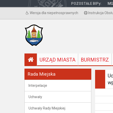
POZOSTAŁE BIPy:
MG
Wersja dla niepełnosprawnych
Instrukcja Obsł
URZĄD MIASTA
BURMISTRZ
Rada Miejska
Uc
wp
Interpelacje
Uchwały
Uchwały Rady Miejskiej