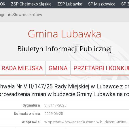
OK
ZSP Chełmsko Śląskie
ZSP Lubawka
SP Miszkowice
SP 
ugi
Słownik skrótów
Gmina Lubawka
Biuletyn Informacji Publicznej
RADA MIEJSKA
GMINA
PRZETARGI I KONKU
hwała Nr VIII/147/25 Rady Miejskiej w Lubawce z d
rowadzenia zmian w budżecie Gminy Lubawka na r
Sygnatura
VIII/147/2025
Uchwała z dnia
2025-06-25
W sprawie
w sprawie wprowadzenia zmian w budżecie Gminy L