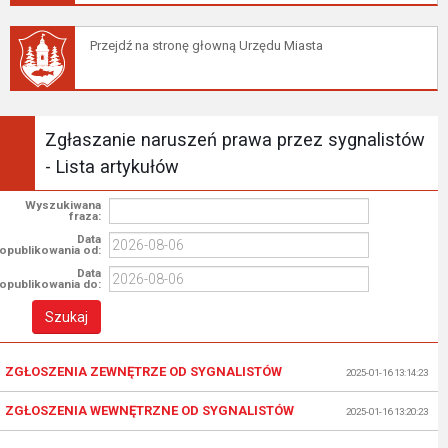
Przejdź na stronę głowną Urzędu Miasta
Zgłaszanie naruszeń prawa przez sygnalistów
- Lista artykułów
Wyszukiwana
fraza:
Data
opublikowania od:
Data
opublikowania do:
ZGŁOSZENIA ZEWNĘTRZE OD SYGNALISTÓW
2025-01-16 13:14:23
ZGŁOSZENIA WEWNĘTRZNE OD SYGNALISTÓW
2025-01-16 13:20:23