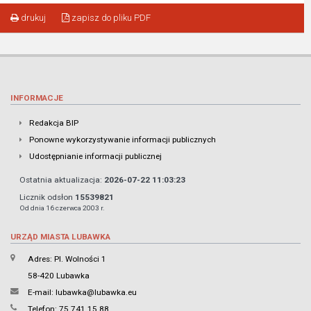
drukuj
zapisz do pliku PDF
INFORMACJE
Redakcja BIP
Ponowne wykorzystywanie informacji publicznych
Udostępnianie informacji publicznej
Ostatnia aktualizacja:
2026-07-22 11:03:23
Licznik odsłon
15539821
Od dnia 16 czerwca 2003 r.
URZĄD MIASTA LUBAWKA
Adres: Pl. Wolności 1
58-420 Lubawka
E-mail:
lubawka@lubawka.eu
Telefon: 75 741 15 88