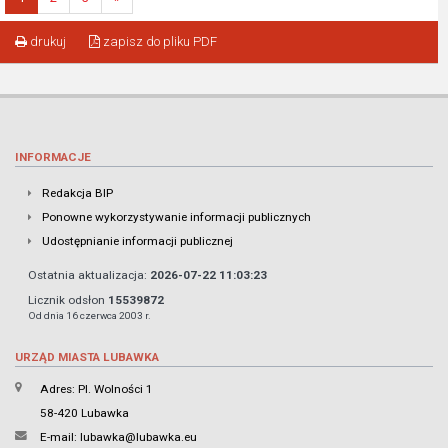
drukuj
zapisz do pliku PDF
INFORMACJE
Redakcja BIP
Ponowne wykorzystywanie informacji publicznych
Udostępnianie informacji publicznej
Ostatnia aktualizacja:
2026-07-22 11:03:23
Licznik odsłon
15539872
Od dnia 16 czerwca 2003 r.
URZĄD MIASTA LUBAWKA
Adres: Pl. Wolności 1
58-420 Lubawka
E-mail:
lubawka@lubawka.eu