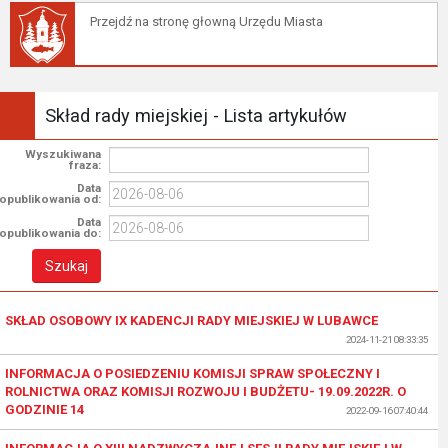
Przejdź na stronę głowną Urzędu Miasta
Skład rady miejskiej - Lista artykułów
Wyszukiwana
fraza:
Data
opublikowania od:
Data
opublikowania do:
SKŁAD OSOBOWY IX KADENCJI RADY MIEJSKIEJ W LUBAWCE
2024-11-21 08:33:35
INFORMACJA O POSIEDZENIU KOMISJI SPRAW SPOŁECZNY I
ROLNICTWA ORAZ KOMISJI ROZWOJU I BUDŻETU- 19.09.2022R. O
GODZINIE 14
2022-09-16 07:40:44