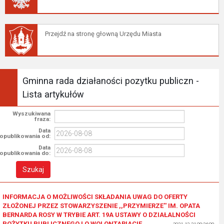
Przejdź na stronę głowną Urzędu Miasta
Gminna rada działaności pozytku publiczn -
Lista artykułów
Wyszukiwana
fraza:
Data
opublikowania od:
Data
opublikowania do:
INFORMACJA O MOŻLIWOŚCI SKŁADANIA UWAG DO OFERTY
ZŁOŻONEJ PRZEZ STOWARZYSZENIE ,,PRZYMIERZE'' IM. OPATA
BERNARDA ROSY W TRYBIE ART. 19A USTAWY O DZIAŁALNOŚCI
POŻYTKU PUBLICZNEGO I O WOLONTARIACIE