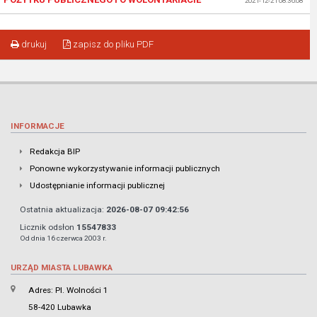
2021-12-21 08:36:08
drukuj
zapisz do pliku PDF
INFORMACJE
Redakcja BIP
Ponowne wykorzystywanie informacji publicznych
Udostępnianie informacji publicznej
Ostatnia aktualizacja:
2026-08-07 09:42:56
Licznik odsłon
15547833
Od dnia 16 czerwca 2003 r.
URZĄD MIASTA LUBAWKA
Adres: Pl. Wolności 1
58-420 Lubawka