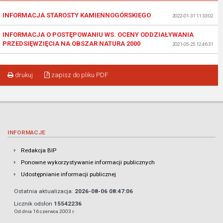
INFORMACJA STAROSTY KAMIENNOGÓRSKIEGO
2022-01-31 11:33:02
INFORMACJA O POSTĘPOWANIU WS. OCENY ODDZIAŁYWANIA
PRZEDSIĘWZIĘCIA NA OBSZAR NATURA 2000
2021-05-25 12:46:31
drukuj
zapisz do pliku PDF
INFORMACJE
Redakcja BIP
Ponowne wykorzystywanie informacji publicznych
Udostępnianie informacji publicznej
Ostatnia aktualizacja:
2026-08-06 08:47:06
Licznik odsłon
15542236
Od dnia 16 czerwca 2003 r.