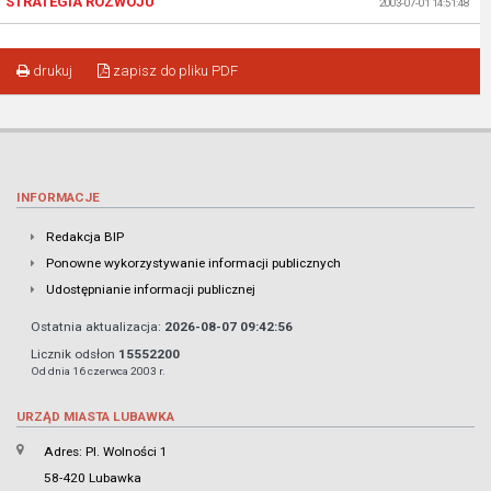
STRATEGIA ROZWOJU
2003-07-01 14:51:48
drukuj
zapisz do pliku PDF
INFORMACJE
Redakcja BIP
Ponowne wykorzystywanie informacji publicznych
Udostępnianie informacji publicznej
Ostatnia aktualizacja:
2026-08-07 09:42:56
Licznik odsłon
15552200
Od dnia 16 czerwca 2003 r.
URZĄD MIASTA LUBAWKA
Adres: Pl. Wolności 1
58-420 Lubawka