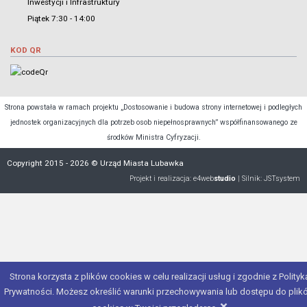
Inwestycji i Infrastruktury
Piątek 7:30 - 14:00
KOD QR
Strona powstała w ramach projektu „Dostosowanie i budowa strony internetowej i podległych
jednostek organizacyjnych dla potrzeb osob niepełnosprawnych” współfinansowanego ze
środków Ministra Cyfryzacji.
Copyright 2015 - 2026 © Urząd Miasta Lubawka
Projekt i realizacja:
e4web
studio
| Silnik:
JSTsystem
Strona korzysta z plików cookies w celu realizacji usług i zgodnie z Polityk
Prywatności. Możesz określić warunki przechowywania lub dostępu do plik
×