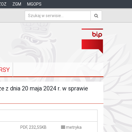
ZOZ
ZGM
MGOPS
RSY
 z dnia 20 maja 2024 r. w sprawie
PDF, 232,55KB
metryka