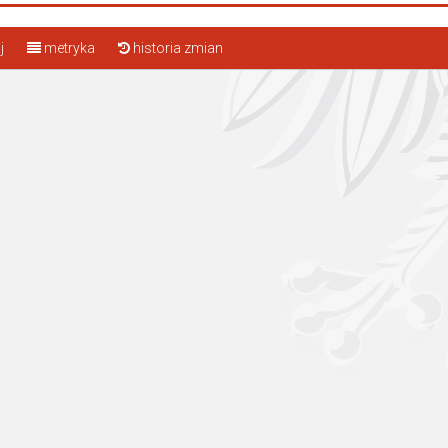
j
metryka
historia zmian