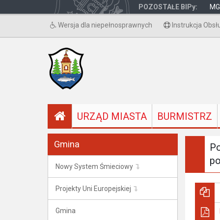
POZOSTAŁE BIPy:
MG
Wersja dla niepełnosprawnych
Instrukcja Obsł
URZĄD MIASTA
BURMISTRZ
Gmina
Po
po
Nowy System Śmieciowy
Projekty Uni Europejskiej
Gmina