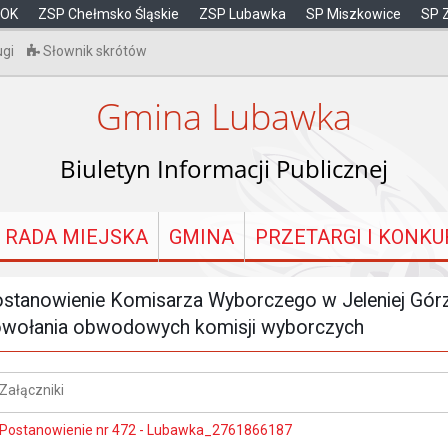
OK
ZSP Chełmsko Śląskie
ZSP Lubawka
SP Miszkowice
SP 
ugi
Słownik skrótów
Gmina Lubawka
Biuletyn Informacji Publicznej
RADA MIEJSKA
GMINA
PRZETARGI I KONKU
stanowienie Komisarza Wyborczego w Jeleniej Górze
wołania obwodowych komisji wyborczych
Załączniki
Postanowienie nr 472 - Lubawka_2761866187