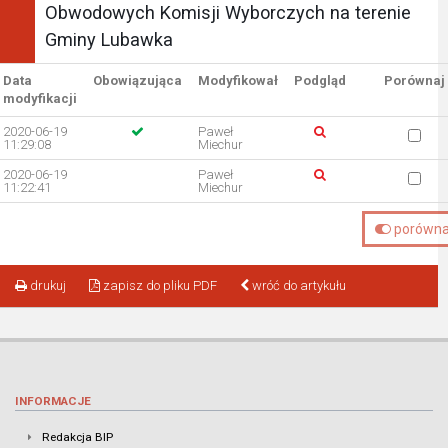
Obwodowych Komisji Wyborczych na terenie
Gminy Lubawka
Data
Obowiązująca
Modyfikował
Podgląd
Porównaj
modyfikacji
2020-06-19
Paweł
11:29:08
Miechur
2020-06-19
Paweł
11:22:41
Miechur
porówna
drukuj
zapisz do pliku PDF
wróć do artykułu
INFORMACJE
Redakcja BIP