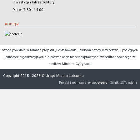
Inwestycji i Infrastruktury
Piątek 7:30 - 14:00
KOD QR
Strona powstała w ramach projektu „Dostosowanie i budowa strony internetowej i podległych
jednostek organizacyjnych dla potrzeb osob niepełnosprawnych” współfinansowanego ze
środków Ministra Cyfryzacji.
Copyright 2015 - 2026 © Urząd Miasta Lubawka
Projekt i realizacja:
e4web
studio
| Silnik:
JSTsystem