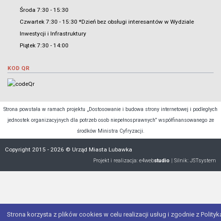
Środa 7:30 - 15:30
Czwartek 7:30 - 15:30 *Dzień bez obsługi interesantów w Wydziale
Inwestycji i Infrastruktury
Piątek 7:30 - 14:00
KOD QR
Strona powstała w ramach projektu „Dostosowanie i budowa strony internetowej i podległych
jednostek organizacyjnych dla potrzeb osob niepełnosprawnych” współfinansowanego ze
środków Ministra Cyfryzacji.
Copyright 2015 - 2026 © Urząd Miasta Lubawka
Projekt i realizacja:
e4web
studio
| Silnik:
JSTsystem
Strona korzysta z plików cookies w celu realizacji usług i zgodnie z Polityk