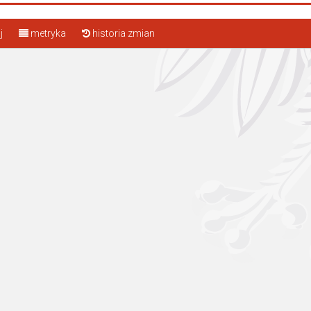
j
metryka
historia zmian