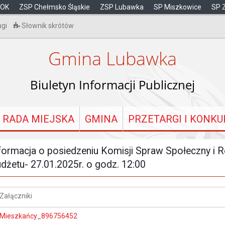
OK
ZSP Chełmsko Śląskie
ZSP Lubawka
SP Miszkowice
SP 
ugi
Słownik skrótów
Gmina Lubawka
Biuletyn Informacji Publicznej
RADA MIEJSKA
GMINA
PRZETARGI I KONKU
formacja o posiedzeniu Komisji Spraw Społeczny i R
dżetu- 27.01.2025r. o godz. 12:00
Załączniki
Mieszkańcy_896756452