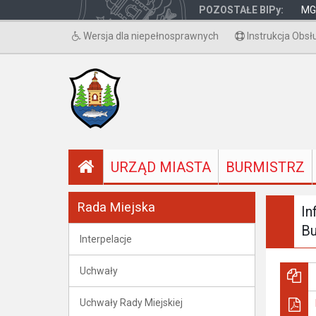
POZOSTAŁE BIPy:
MG
Wersja dla niepełnosprawnych
Instrukcja Obsł
URZĄD MIASTA
BURMISTRZ
Rada Miejska
In
Bu
Interpelacje
Uchwały
Uchwały Rady Miejskiej