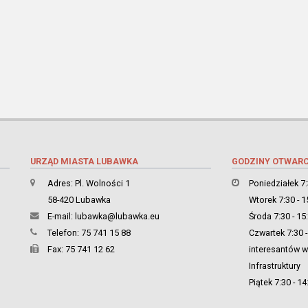
URZĄD MIASTA LUBAWKA
GODZINY OTWARC
Adres: Pl. Wolności 1
Poniedziałek 7:
58-420 Lubawka
Wtorek 7:30 - 1
E-mail:
lubawka@lubawka.eu
Środa 7:30 - 15
Telefon: 75 741 15 88
Czwartek 7:30 -
Fax: 75 741 12 62
interesantów w 
Infrastruktury
Piątek 7:30 - 14