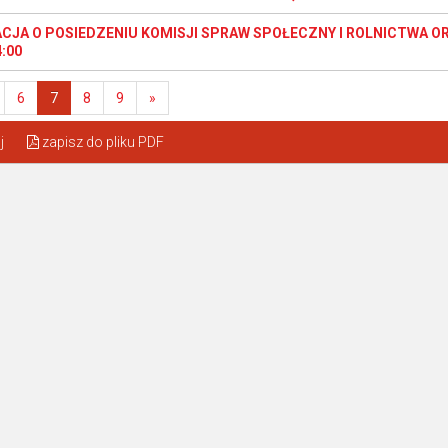
CJA O POSIEDZENIU KOMISJI SPRAW SPOŁECZNY I ROLNICTWA ORA
:00
6
7
8
9
»
j
zapisz do pliku PDF