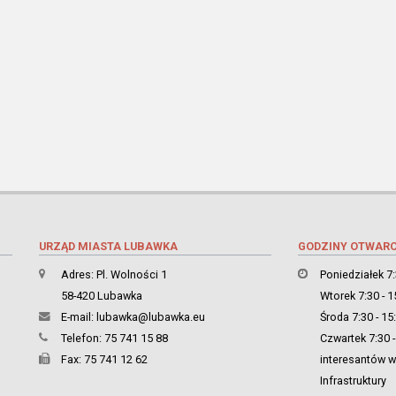
URZĄD MIASTA LUBAWKA
GODZINY OTWARC
Adres: Pl. Wolności 1
Poniedziałek 7:
58-420 Lubawka
Wtorek 7:30 - 1
E-mail:
lubawka@lubawka.eu
Środa 7:30 - 15
Telefon: 75 741 15 88
Czwartek 7:30 -
Fax: 75 741 12 62
interesantów w 
Infrastruktury