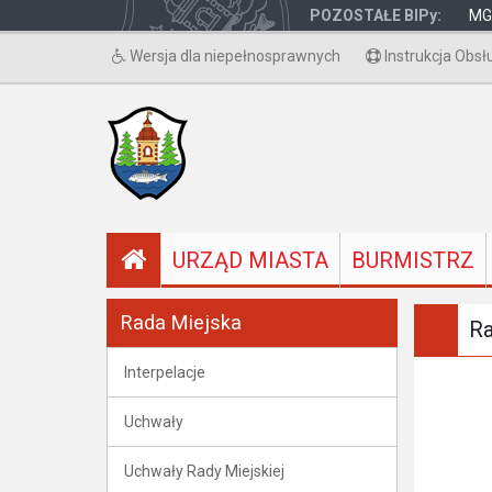
POZOSTAŁE BIPy:
MG
Wersja dla niepełnosprawnych
Instrukcja Obsł
URZĄD MIASTA
BURMISTRZ
Rada Miejska
Ra
Interpelacje
Uchwały
Uchwały Rady Miejskiej