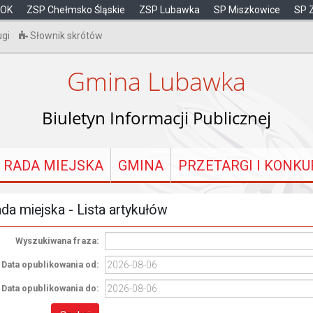
OK
ZSP Chełmsko Śląskie
ZSP Lubawka
SP Miszkowice
SP 
ugi
Słownik skrótów
Gmina Lubawka
Biuletyn Informacji Publicznej
RADA MIEJSKA
GMINA
PRZETARGI I KONKU
da miejska - Lista artykułów
Wyszukiwana fraza:
Data opublikowania od:
Data opublikowania do: