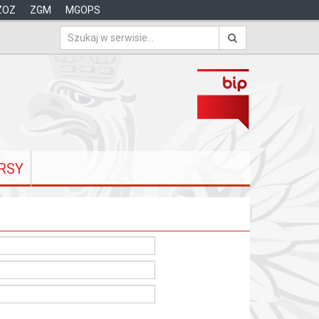
ZOZ
ZGM
MGOPS
RSY