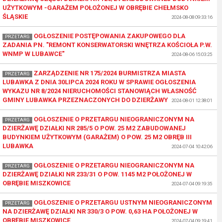
UŻYTKOWYM -GARAŻEM POŁOŻONEJ W OBRĘBIE CHEŁMSKO
ŚLĄSKIE
2024-08-08 09:33:16
OGŁOSZENIE POSTĘPOWANIA ZAKUPOWEGO DLA
PRZETARG
ZADANIA PN. "REMONT KONSERWATORSKI WNĘTRZA KOŚCIOŁA P.W.
WNMP W LUBAWCE"
2024-08-06 15:03:25
ZARZĄDZENIE NR 175/2024 BURMISTRZA MIASTA
PRZETARG
LUBAWKA Z DNIA 30LIPCA 2024 ROKU W SPRAWIE OGŁOSZENIA
WYKAZU NR 8/2024 NIERUCHOMOŚCI STANOWIĄCH WŁASNOŚĆ
GMINY LUBAWKA PRZEZNACZONYCH DO DZIERŻAWY
2024-08-01 12:38:01
OGŁOSZENIE O PRZETARGU NIEOGRANICZONYM NA
PRZETARG
DZIERŻAWĘ DZIAŁKI NR 285/5 O POW. 25 M2 ZABUDOWANEJ
BUDYNKIEM UŻYTKOWYM (GARAŻEM) O POW. 25 M2 OBRĘB III
LUBAWKA
2024-07-04 10:42:06
OGŁOSZENIE O PRZETARGU NIEOGRANICZONYM NA
PRZETARG
DZIERŻAWĘ DZIAŁKI NR 233/31 O POW. 1145 M2 POŁOŻONEJ W
OBRĘBIE MISZKOWICE
2024-07-04 09:19:35
OGŁOSZENIE O PRZETARGU USTNYM NIEOGRANICZONYM
PRZETARG
NA DZIERŻAWĘ DZIAŁKI NR 330/3 O POW. 0,63 HA POŁOŻONEJ W
OBRĘBIE MISZKOWICE
2024-07-04 09:19:41