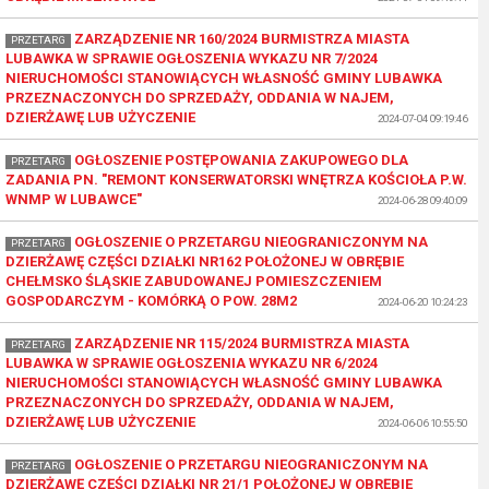
ZARZĄDZENIE NR 160/2024 BURMISTRZA MIASTA
PRZETARG
LUBAWKA W SPRAWIE OGŁOSZENIA WYKAZU NR 7/2024
NIERUCHOMOŚCI STANOWIĄCYCH WŁASNOŚĆ GMINY LUBAWKA
PRZEZNACZONYCH DO SPRZEDAŻY, ODDANIA W NAJEM,
DZIERŻAWĘ LUB UŻYCZENIE
2024-07-04 09:19:46
OGŁOSZENIE POSTĘPOWANIA ZAKUPOWEGO DLA
PRZETARG
ZADANIA PN. "REMONT KONSERWATORSKI WNĘTRZA KOŚCIOŁA P.W.
WNMP W LUBAWCE"
2024-06-28 09:40:09
OGŁOSZENIE O PRZETARGU NIEOGRANICZONYM NA
PRZETARG
DZIERŻAWĘ CZĘŚCI DZIAŁKI NR162 POŁOŻONEJ W OBRĘBIE
CHEŁMSKO ŚLĄSKIE ZABUDOWANEJ POMIESZCZENIEM
GOSPODARCZYM - KOMÓRKĄ O POW. 28M2
2024-06-20 10:24:23
ZARZĄDZENIE NR 115/2024 BURMISTRZA MIASTA
PRZETARG
LUBAWKA W SPRAWIE OGŁOSZENIA WYKAZU NR 6/2024
NIERUCHOMOŚCI STANOWIĄCYCH WŁASNOŚĆ GMINY LUBAWKA
PRZEZNACZONYCH DO SPRZEDAŻY, ODDANIA W NAJEM,
DZIERŻAWĘ LUB UŻYCZENIE
2024-06-06 10:55:50
OGŁOSZENIE O PRZETARGU NIEOGRANICZONYM NA
PRZETARG
DZIERŻAWĘ CZĘŚCI DZIAŁKI NR 21/1 POŁOŻONEJ W OBRĘBIE