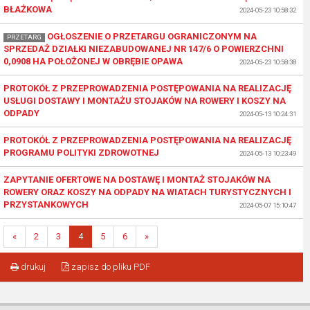
BŁAŻKOWA
2024-05-23 10:58:32
OGŁOSZENIE O PRZETARGU OGRANICZONYM NA
PRZETARG
SPRZEDAŻ DZIAŁKI NIEZABUDOWANEJ NR 147/6 O POWIERZCHNI
0,0908 HA POŁOŻONEJ W OBRĘBIE OPAWA
2024-05-23 10:58:38
PROTOKÓŁ Z PRZEPROWADZENIA POSTĘPOWANIA NA REALIZACJĘ
USŁUGI DOSTAWY I MONTAŻU STOJAKÓW NA ROWERY I KOSZY NA
ODPADY
2024-05-13 10:24:31
PROTOKÓŁ Z PRZEPROWADZENIA POSTĘPOWANIA NA REALIZACJĘ
PROGRAMU POLITYKI ZDROWOTNEJ
2024-05-13 10:23:49
ZAPYTANIE OFERTOWE NA DOSTAWĘ I MONTAŻ STOJAKÓW NA
ROWERY ORAZ KOSZY NA ODPADY NA WIATACH TURYSTYCZNYCH I
PRZYSTANKOWYCH
2024-05-07 15:10:47
«
2
3
4
5
6
»
drukuj
zapisz do pliku PDF