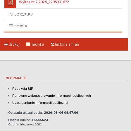
Wykaz nr 7-2025_2295931672
PDF, 212,35KB
metryka
drukuj
metryka
historia zmian
INFORMACJE
Redakcja BIP
Ponowne wykorzystywanie informacji publicznych
Udostępnianie informacji publicznej
Ostatnia aktualizacja:
2026-08-06 08:47:06
Licznik odsłon
15545623
Od dnia 16 czerwca 2003 r.