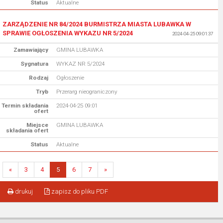
Status
Aktualne
ZARZĄDZENIE NR 84/2024 BURMISTRZA MIASTA LUBAWKA W
SPRAWIE OGŁOSZENIA WYKAZU NR 5/2024
2024-04-25 09:01:37
Zamawiający
GMINA LUBAWKA
Sygnatura
WYKAZ NR 5/2024
Rodzaj
Ogłoszenie
Tryb
Przerarg nieograniczony
Termin składania
2024-04-25 09:01
ofert
Miejsce
GMINA LUBAWKA
składania ofert
Status
Aktualne
«
3
4
5
6
7
»
drukuj
zapisz do pliku PDF