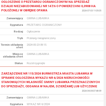
OGŁOSZENIE O PRZETARGU OGRANICZONYM NA SPRZEDAŻ
DZIAŁKI NIEZABUDOWANEJ NR 147/6 O POWIERZCHNI 0,0908 HA
POŁOŻONEJ W OBRĘBIE OPAWA
2024-07-03 11:05:05
Zamawiający
GMINA LUBAWKA
Sygnatura
PRZETARG OGRANICZONY
Rodzaj
Ogłoszenie
Tryb
Przerarg nieograniczony
Termin składania
2024-05-23 09:15
ofert
Miejsce
GMINA LUBAWKA
składania ofert
Status
Rozstrzygnięte
ZARZĄDZENIE NR 115/2024 BURMISTRZA MIASTA LUBAWKA W
SPRAWIE OGŁOSZENIA WYKAZU NR 6/2024 NIERUCHOMOŚCI
STANOWIĄCYCH WŁASNOŚĆ GMINY LUBAWKA PRZEZNACZONYCH
DO SPRZEDAŻY, ODDANIA W NAJEM, DZIERŻAWĘ LUB UŻYCZENIE
2024-06-06 07:48:39
Zamawiający
GMINA LUBAWKA
Sygnatura
WYKAZ NR 6/2024