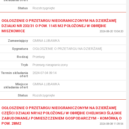
składania ofert
Status
Rozstrzygnięte
OGŁOSZENIE O PRZETARGU NIEOGRANICZONYM NA DZIERŻAWĘ
DZIAŁKI NR 233/31 O POW. 1145 M2 POŁOŻONEJ W OBRĘBIE
MISZKOWICE
2024-08-20 13:04:20
Zamawiający
GMINA LUBAWKA
Sygnatura
OGŁOSZENIE O PRZETARGU NA DZIERŻAWĘ
Rodzaj
Przetarg
Tryb
Przerarg nieograniczony
Termin składania
2024-07-04 09:14
ofert
Miejsce
GMINA LUBAWKA
składania ofert
Status
Rozstrzygnięte
OGŁOSZENIE O PRZETARGU NIEOGRANICZONYM NA DZIERŻAWĘ
CZĘŚCI DZIAŁKI NR162 POŁOŻONEJ W OBRĘBIE CHEŁMSKO ŚLĄSKIE
ZABUDOWANEJ POMIESZCZENIEM GOSPODARCZYM - KOMÓRKĄ O
POW. 28M2
2024-08-08 11:39:54