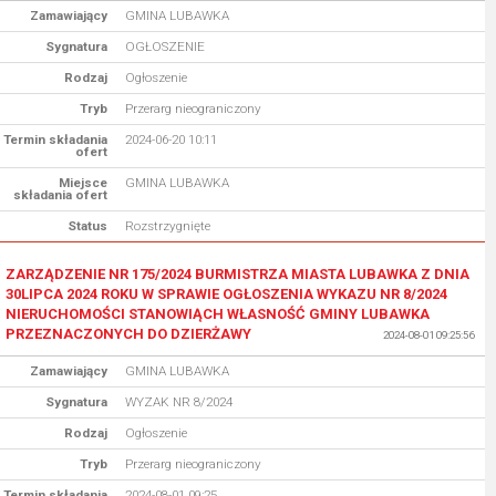
Zamawiający
GMINA LUBAWKA
Sygnatura
OGŁOSZENIE
Rodzaj
Ogłoszenie
Tryb
Przerarg nieograniczony
Termin składania
2024-06-20 10:11
ofert
Miejsce
GMINA LUBAWKA
składania ofert
Status
Rozstrzygnięte
ZARZĄDZENIE NR 175/2024 BURMISTRZA MIASTA LUBAWKA Z DNIA
30LIPCA 2024 ROKU W SPRAWIE OGŁOSZENIA WYKAZU NR 8/2024
NIERUCHOMOŚCI STANOWIĄCH WŁASNOŚĆ GMINY LUBAWKA
PRZEZNACZONYCH DO DZIERŻAWY
2024-08-01 09:25:56
Zamawiający
GMINA LUBAWKA
Sygnatura
WYZAK NR 8/2024
Rodzaj
Ogłoszenie
Tryb
Przerarg nieograniczony
Termin składania
2024-08-01 09:25