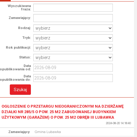
Wyszukiwana
fraza:
Zamawiający:
Rodzaj:
Tryb:
Rok publikacji:
Status:
Data
opublikowania od:
Data
opublikowania do:
OGŁOSZENIE O PRZETARGU NIEOGRANICZONYM NA DZIERŻAWĘ
DZIAŁKI NR 285/5 O POW. 25 M2 ZABUDOWANEJ BUDYNKIEM
UŻYTKOWYM (GARAŻEM) O POW. 25 M2 OBRĘB III LUBAWKA
2024-08-20 14:18:40
Zamawiający
Gmina Lubawka