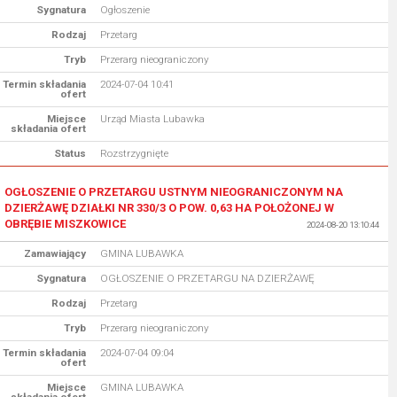
Sygnatura
Ogłoszenie
Rodzaj
Przetarg
Tryb
Przerarg nieograniczony
Termin składania
2024-07-04 10:41
ofert
Miejsce
Urząd Miasta Lubawka
składania ofert
Status
Rozstrzygnięte
OGŁOSZENIE O PRZETARGU USTNYM NIEOGRANICZONYM NA
DZIERŻAWĘ DZIAŁKI NR 330/3 O POW. 0,63 HA POŁOŻONEJ W
OBRĘBIE MISZKOWICE
2024-08-20 13:10:44
Zamawiający
GMINA LUBAWKA
Sygnatura
OGŁOSZENIE O PRZETARGU NA DZIERŻAWĘ
Rodzaj
Przetarg
Tryb
Przerarg nieograniczony
Termin składania
2024-07-04 09:04
ofert
Miejsce
GMINA LUBAWKA