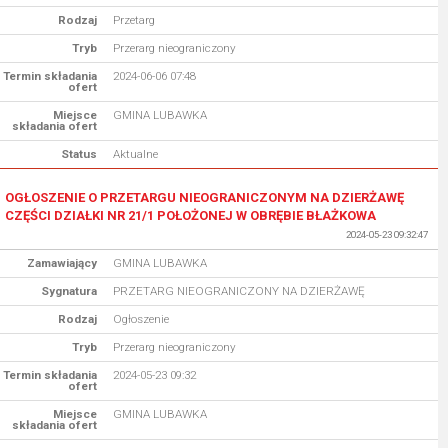
Rodzaj
Przetarg
Tryb
Przerarg nieograniczony
Termin składania
2024-06-06 07:48
ofert
Miejsce
GMINA LUBAWKA
składania ofert
Status
Aktualne
OGŁOSZENIE O PRZETARGU NIEOGRANICZONYM NA DZIERŻAWĘ
CZĘŚCI DZIAŁKI NR 21/1 POŁOŻONEJ W OBRĘBIE BŁAŻKOWA
2024-05-23 09:32:47
Zamawiający
GMINA LUBAWKA
Sygnatura
PRZETARG NIEOGRANICZONY NA DZIERŻAWĘ
Rodzaj
Ogłoszenie
Tryb
Przerarg nieograniczony
Termin składania
2024-05-23 09:32
ofert
Miejsce
GMINA LUBAWKA
składania ofert