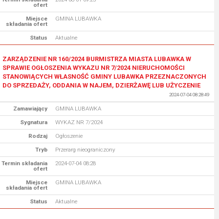
ofert
Miejsce
GMINA LUBAWKA
składania ofert
Status
Aktualne
ZARZĄDZENIE NR 160/2024 BURMISTRZA MIASTA LUBAWKA W
SPRAWIE OGŁOSZENIA WYKAZU NR 7/2024 NIERUCHOMOŚCI
STANOWIĄCYCH WŁASNOŚĆ GMINY LUBAWKA PRZEZNACZONYCH
DO SPRZEDAŻY, ODDANIA W NAJEM, DZIERŻAWĘ LUB UŻYCZENIE
2024-07-04 08:28:49
Zamawiający
GMINA LUBAWKA
Sygnatura
WYKAZ NR 7/2024
Rodzaj
Ogłoszenie
Tryb
Przerarg nieograniczony
Termin składania
2024-07-04 08:28
ofert
Miejsce
GMINA LUBAWKA
składania ofert
Status
Aktualne