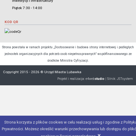
Inwestycji i Infrastruktury
Piątek 7:30 - 14:00
KOD QR
Strona powstała w ramach projektu „Dostosowanie i budowa strony internetowej i podległych
jednostek organizacyjnych dla potrzeb osob niepełnosprawnych” współfinansowanego ze
środków Ministra Cyfryzacji.
Copyright 2015 - 2026 © Urząd Miasta Lubawka
Projekt i realizacja:
e4web
studio
| Silnik:
JSTsystem
Strona korzysta z plików cookies w celu realizacji usług i zgodnie z Polityk
Prywatności. Możesz określić warunki przechowywania lub dostępu do plik
×