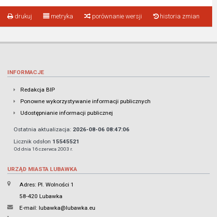
drukuj
metryka
porównanie wersji
historia zmian
INFORMACJE
Redakcja BIP
Ponowne wykorzystywanie informacji publicznych
Udostępnianie informacji publicznej
Ostatnia aktualizacja:
2026-08-06 08:47:06
Licznik odsłon
15545521
Od dnia 16 czerwca 2003 r.
URZĄD MIASTA LUBAWKA
Adres: Pl. Wolności 1
58-420 Lubawka
E-mail:
lubawka@lubawka.eu