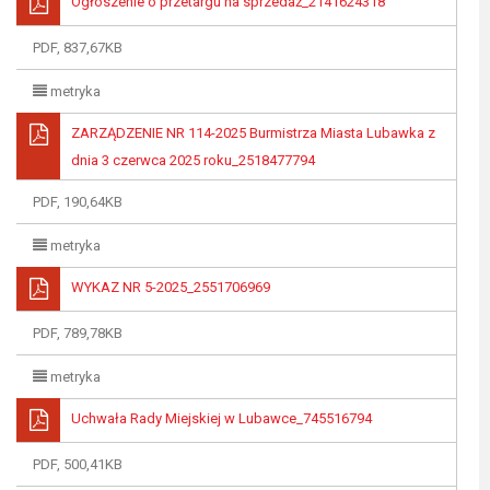
Ogłoszenie o przetargu na sprzedaż_2141624318
PDF, 837,67KB
metryka
ZARZĄDZENIE NR 114-2025 Burmistrza Miasta Lubawka z
dnia 3 czerwca 2025 roku_2518477794
PDF, 190,64KB
metryka
WYKAZ NR 5-2025_2551706969
PDF, 789,78KB
metryka
Uchwała Rady Miejskiej w Lubawce_745516794
PDF, 500,41KB