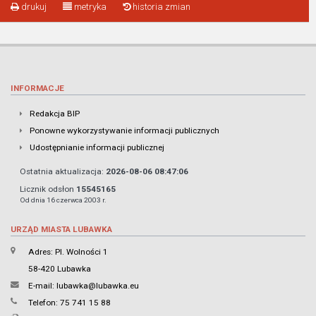
drukuj
metryka
historia zmian
INFORMACJE
Redakcja BIP
Ponowne wykorzystywanie informacji publicznych
Udostępnianie informacji publicznej
Ostatnia aktualizacja:
2026-08-06 08:47:06
Licznik odsłon
15545165
Od dnia 16 czerwca 2003 r.
URZĄD MIASTA LUBAWKA
Adres: Pl. Wolności 1
58-420 Lubawka
E-mail:
lubawka@lubawka.eu
Telefon: 75 741 15 88