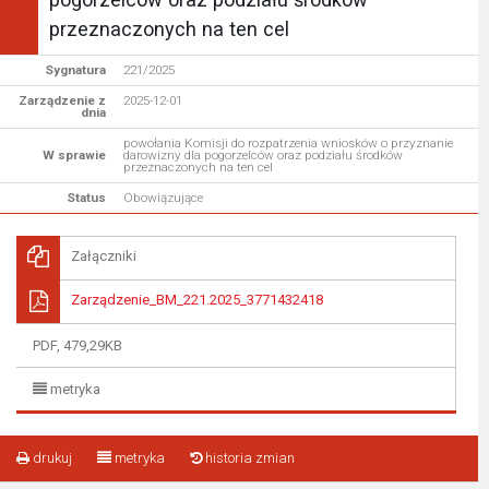
przeznaczonych na ten cel
Sygnatura
221/2025
Zarządzenie z
2025-12-01
dnia
powołania Komisji do rozpatrzenia wniosków o przyznanie
W sprawie
darowizny dla pogorzelców oraz podziału środków
przeznaczonych na ten cel
Status
Obowiązujące
Załączniki
Zarządzenie_BM_221.2025_3771432418
PDF, 479,29KB
metryka
drukuj
metryka
historia zmian