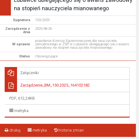
na stopień nauczyciela mianowanego
Sygnatura
150/2025
Zarządzenie z
2025-08-26
dnia
powołania Komisji Egzaminacyjnej dla nauczyciela
W sprawie
zatrudnionego w ZSP w Lubawce ubiegającego się o awans
zawodowy na stopień nauczyciela mianowanego
Status
Obowiązujące
Załączniki
Zarządzenie_BM_150.2025_164102182
PDF, 612,24KB
metryka
drukuj
metryka
historia zmian