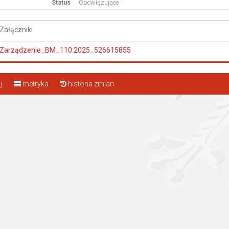
Status
Obowiązujące
Załączniki
Zarządzenie_BM_110.2025_526615855
j
metryka
historia zmian