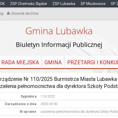
OK
ZSP Chełmsko Śląskie
ZSP Lubawka
SP Miszkowice
SP 
ugi
Słownik skrótów
Gmina Lubawka
Biuletyn Informacji Publicznej
RADA MIEJSKA
GMINA
PRZETARGI I KONKU
rządzenie Nr 110/2025 Burmistrza Miasta Lubawka 
zielenia pełnomocnictwa dla dyrektora Szkoły Pod
Sygnatura
110/2025
Zarządzenie z dnia
2025-05-30
W sprawie
udzielenia pełnomocnictwa dla dyrektora Szkoły Pod