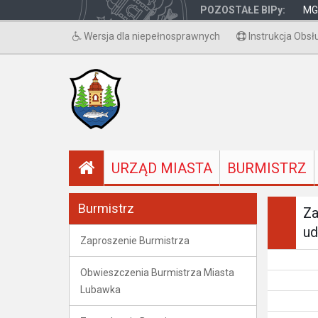
POZOSTAŁE BIPy:
MG
Wersja dla niepełnosprawnych
Instrukcja Obsł
URZĄD MIASTA
BURMISTRZ
Burmistrz
Za
ud
Zaproszenie Burmistrza
Obwieszczenia Burmistrza Miasta
Lubawka