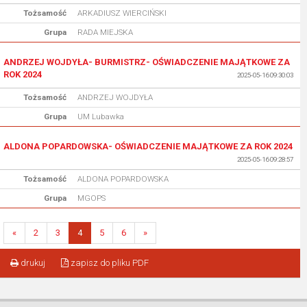
Tożsamość
ARKADIUSZ WIERCIŃSKI
Grupa
RADA MIEJSKA
ANDRZEJ WOJDYŁA- BURMISTRZ- OŚWIADCZENIE MAJĄTKOWE ZA
ROK 2024
2025-05-16 09:30:03
Tożsamość
ANDRZEJ WOJDYŁA
Grupa
UM Lubawka
ALDONA POPARDOWSKA- OŚWIADCZENIE MAJĄTKOWE ZA ROK 2024
2025-05-16 09:28:57
Tożsamość
ALDONA POPARDOWSKA
Grupa
MGOPS
«
2
3
4
5
6
»
drukuj
zapisz do pliku PDF